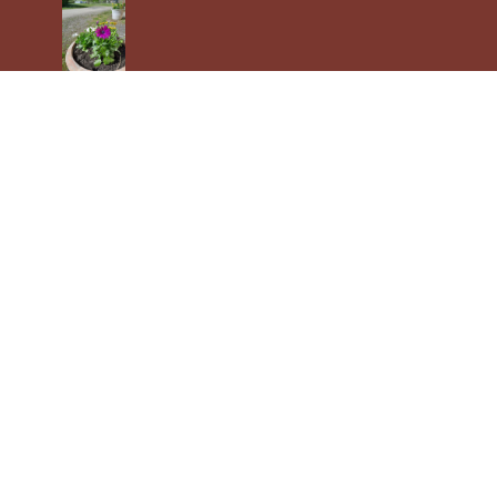
Wohnmobilstellplatz
Schönes
Dhrontal
Ihr Ruhepol inmitten der Natur.
Direkt am Flüsschen DHRON und
am Radweg gelegen.
Das Schiffkino auf der Mosel
erreichen Sie mit dem Rad in ca. 2